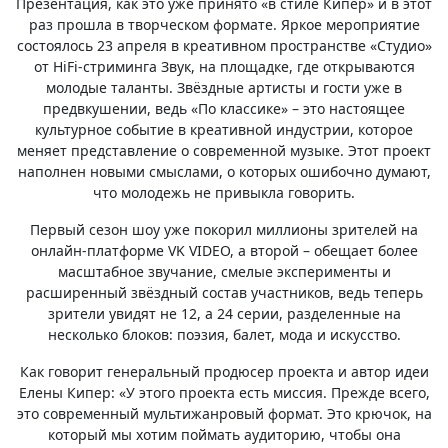
Презентация, как это уже принято «в стиле Кипер» и в этот
раз прошла в творческом формате. Яркое мероприятие
состоялось 23 апреля в креативном пространстве «Студио»
от HiFi-стриминга Звук, на площадке, где открываются
молодые таланты. Звёздные артисты и гости уже в
предвкушении, ведь «По классике» – это настоящее
культурное событие в креативной индустрии, которое
меняет представление о современной музыке. Этот проект
наполнен новыми смыслами, о которых ошибочно думают,
что молодежь не привыкла говорить.
Первый сезон шоу уже покорил миллионы зрителей на
онлайн-платформе VK VIDEO, а второй – обещает более
масштабное звучание, смелые эксперименты и
расширенный звёздный состав участников, ведь теперь
зрители увидят не 12, а 24 серии, разделенные на
несколько блоков: поэзия, балет, мода и искусство.
Как говорит генеральный продюсер проекта и автор идеи
Елены Кипер: «У этого проекта есть миссия. Прежде всего,
это современный мультижанровый формат. Это крючок, на
который мы хотим поймать аудиторию, чтобы она