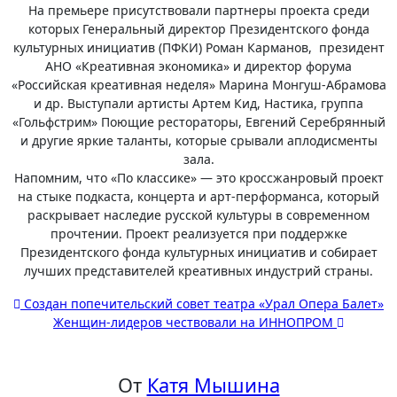
На премьере присутствовали партнеры проекта среди
которых Генеральный директор Президентского фонда
культурных инициатив (ПФКИ) Роман Карманов, президент
АНО «Креативная экономика» и директор форума
«Российская креативная неделя» Марина Монгуш-Абрамова
и др. Выступали артисты Артем Кид, Настика, группа
«Гольфстрим» Поющие рестораторы, Евгений Серебрянный
и другие яркие таланты, которые срывали аплодисменты
зала.
Напомним, что «По классике» — это кроссжанровый проект
на стыке подкаста, концерта и арт-перформанса, который
раскрывает наследие русской культуры в современном
прочтении. Проект реализуется при поддержке
Президентского фонда культурных инициатив и собирает
лучших представителей креативных индустрий страны.
Навигация
Создан попечительский совет театра «Урал Опера Балет»
Женщин-лидеров чествовали на ИННОПРОМ
по
записям
От
Катя Мышина