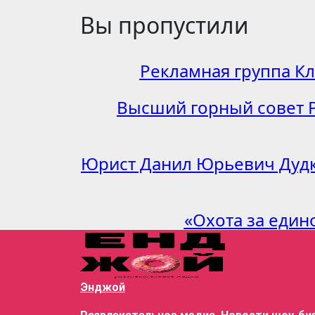
Вы пропустили
Рекламная группа К
Высший горный совет 
Юрист Данил Юрьевич Дудк
«Охота за един
Энджой