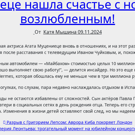
еце нашла счастье с 
возлюбленным!
От
Катя Мышина
09.11.2024
 после расставания с телеведущим Иваном Чуйковым, и, похож
ным автомобилем — «Майбахом» стоимостью целых 10 миллионов
рошо выполняет свою работу!”, — делится инсайдер. Но это еще 
Hermes, которая обошлась ему не меньше чем в три миллиона ру
рогулках, по слухам, пара недавно наслаждалась отдыхом в Испа
ды не остаются избавлены от сложностей. Сын актёров Павла
тери в социальных сетях в день рождения отца. Теперь его ст
. Изменения в жизни детей оставляют свой след, но мы надеемс
Разрыв с Григорием Лепсом: Аврора Киба покоряет Лондон
ерия Леонтьева: трогательный момент на юбилейном концерт