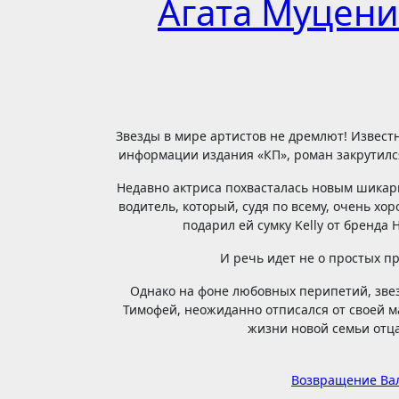
Агата Муцени
Звезды в мире артистов не дремлют! Известная актриса Агата Муцениеце вновь в отношениях, и на этот раз её сердце покорил успешный бизнесмен. По
информации издания «КП», роман закрутился
Недавно актриса похвасталась новым шикар
водитель, который, судя по всему, очень хо
подарил ей сумку Kelly от бренда 
И речь идет не о простых п
Однако на фоне любовных перипетий, звез
Тимофей, неожиданно отписался от своей ма
жизни новой семьи отца
Навигация
Возвращение Вал