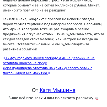
недавно Долина пережила стресс из-за мошенников,
которые обманули её на сотни миллионов рублей. Может,
именно это повлияло на её реакцию?
Так или иначе, конфликт с прессой не новость: звёзды
порой теряют терпение под напором вопросов. Напомним,
что Ирина Аллегрова тоже не раз входила в резкие
предложения с журналистами. Но не будем забывать, что за
каждой звездой стоит человек, чей настрой не всегда на
высоте. Оставайтесь с нами, и мы будем следить за
развитием событий!
Навигация
Тимур Родригез нашел свободу, а Анна Девочкина не
оставила шансов на скуку!
по
Лера Кудрявцева ответила на критику своего селфи с
записям
поклонницей без макияжа
От
Катя Мышина
Знаю всё про всех и вам по секрету расскажу