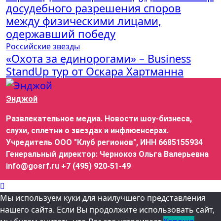
досудебного разрешения споров
между физическими лицами,
одержавший победу
Российские звезды
«Охота за единорогами» – Business
StandUp тур от Оскара Хартманна
Энджой
Развлекательное медиа. Новости шоу-бизнеса,
слухи, сплетни о звездах и инфлюенсерах.
Учредитель ООО "Клуб регионов", ИНН 6685155934
Генеральный директор: Чернокоз Ольга Валерьевна
info@gosrf.ru +7 (495) 920-51-49
Мы используем куки для наилучшего представления
нашего сайта. Если Вы продолжите использовать сайт,